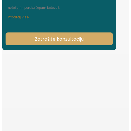
neželjenih poruka (spam botova).
Pročitaj više