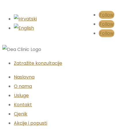
Follow
Follow
Follow
Zatražite konzultacije
Naslovna
O nama
Usluge
Kontakt
Cjenik
Akcije i popusti