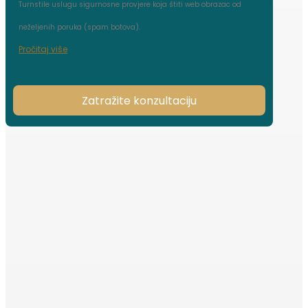
Turnstile uslugu sigurnosne provjere koja štiti web obrazac od
neželjenih poruka (spam botova).
Pročitaj više