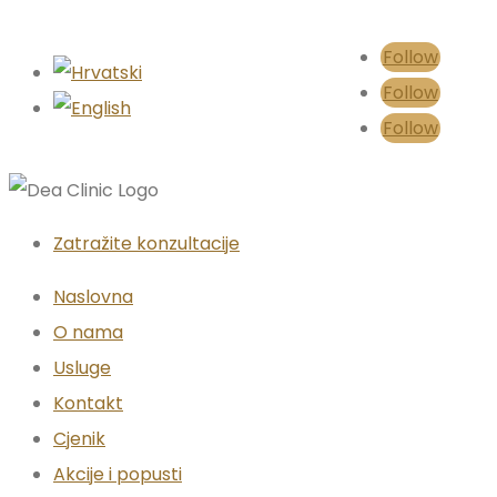
Follow
Follow
Follow
Zatražite konzultacije
Naslovna
O nama
Usluge
Kontakt
Cjenik
Akcije i popusti