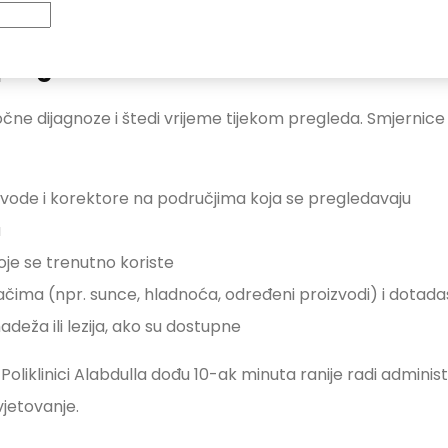
 pregled
ne dijagnoze i štedi vrijeme tijekom pregleda. Smjernice
vode i korektore na područjima koja se pregledavaju
a
oje se trenutno koriste
dačima (npr. sunce, hladnoća, određeni proizvodi) i dotad
deža ili lezija, ako su dostupne
liklinici Alabdulla dođu 10-ak minuta ranije radi administ
vjetovanje.