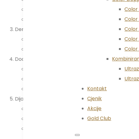
Color 
pregled vlasišta i kose kod sumnje na alopeciju
Color 
pregled noktiju kod sumnje na gljivične infekci
Color 
Dermatoskopija madeža i promjena na koži
Color 
dermatoskopom se detaljno pregledavaju madež
Color
procjenjuje se rizik i potreba za dodatnom o
Kombiniran
Dodatne dijagnostičke metode po potrebi
Ultra
uzimanje uzorka kože (biopsija) za laboratorij
Ultraz
struganje kože, uzorci za mikrobiološku obrad
Kontakt
testiranje alergija (patch test) kod sumnje na
Cjenik
Dijagnoza, plan liječenja i praćenje
Akcije
objašnjenje nalaza i dijagnoze
Gold Club
preporuka terapije (lokalni pripravci, sistems
dogovor o kontrolnim pregledima, posebno kod 