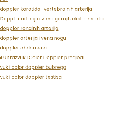
doppler karotida i vertebralnih arterija
 ili dermatoze vlasišta
Doppler arterija i vena gornjih ekstremiteta
je ili druge promjene
doppler renalnih arterija
doppler arterija i vena nogu
i i lezije
 doppler abdomena
bradom
i Ultrazvuk i Color Doppler pregledi
zvuk i color doppler bubrega
sku analizu
vuk i color doppler testisa
u
 kontaktni dermatitis
ka terapija, promjene navika)
kroničnih bolesti i rizičnih pacijenata