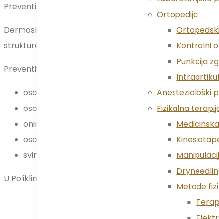
Preventivni pregled madeža dermoskopom temelj je rane
Ortopedija
Dermoskopija je metoda pregleda madeža posebnim uređa
Ortopedski
strukture koje nisu vidljive golim okom.
Kontrolni 
Punkcija z
Preventivni dermatološki pregled Sesvete s dermoskopi
Intraartiku
osobama s velikim brojem madeža
Anesteziološki 
osobama svjetlog tena, svijetlih očiju i kose
Fizikalna terapij
onima koji su imali opeklinu od sunca u djetinjstvu ili
Medicinska 
osobama s obiteljskom poviješću melanoma ili rak
Kinesiotap
svima koji su primijetili promjenu izgleda madeža (bo
Manipulaci
Dryneedlin
U Poliklinici Alabdulla dermatoskopski pregled madeža p
Metode fizi
Terapi
Elekt