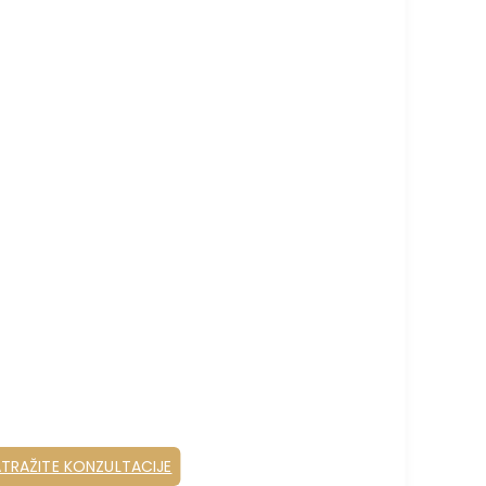
a
a bez simptoma, posebno
TRAŽITE KONZULTACIJE