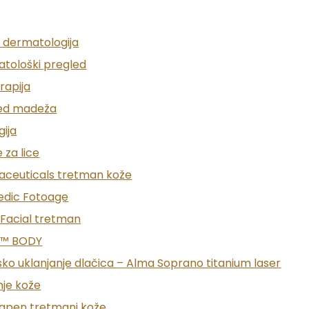
 dermatologija
PREGLED
tološki pregled
rapija
ed madeža
ija
 za lice
ceuticals tretman kože
dic Fotoage
Facial tretman
N™ BODY
sko uklanjanje dlačica – Alma Soprano titanium laser
je kože
pen tretmani kože