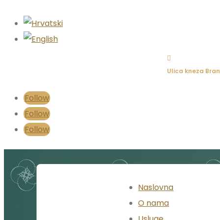

Ulica kneza Bran
Follow
Follow
Follow
Naslovna
O nama
Usluge