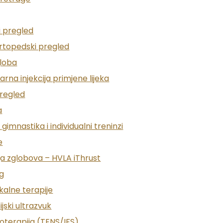
 dijagnostike melanoma i drugih oblika raka kože.
jem koji uvećava i osvjetljava površinu kože kako bi d
 pregled
ortopedski pregled
globa
jom preporučuje se:
larna injekcija primjene lijeka
pregled
a
 adolescenciji
gimnastika i individualni treninzi
a kože
e
ja, rub, veličina, svrbež, krvarenje)
ja zglobova – HVLA iThrust
g
rovodi dermatologica dr. Dora Barić.
kalne terapije
jski ultrazvuk
roterapija (TENS/IFS)