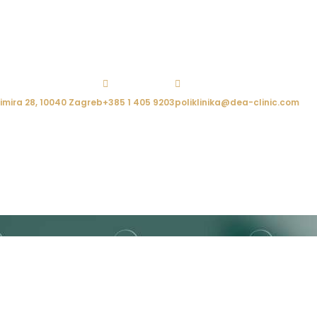


imira 28, 10040 Zagreb
+385 1 405 9203
poliklinika@dea-clinic.com