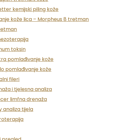
iju koji obavlja liječnik dermatolog s ciljem procjene stan
tter kemijski piling kože
anje kože lica – Morpheus 8 tretman
retman
atolog:
ezoterapija
inum toksin
 upale ili infekcije
tra pomlađivanje kože
oje, oblika ili zadebljanja
ilo pomlađivanje kože
u madeža i sumnjivih promjena
ni fileri
aža i tjelesna analiza
e bolesti kože i sprječavanje komplikacija koje nastaju 
ncer limfna drenaža
ški pregled?
 analiza tijela
oterapija
i pregled