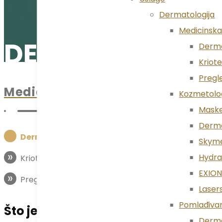
Dermatologija
Medicinska
DERMATOLOŠKI 
Derma
Kriote
Pregl
Medicinska dermatologija
Kozmetolog
Maske
Derma
»
Dermatološki pregled
Skyme
»
Hydra
Krioterapija
EXIO
»
Pregled madeža
Laser
Pomlađivan
Što je dermatološki pregled?
Derma