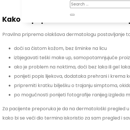
Kako se pripremiti za dermatološki
Pravilna priprema olakšava dermatologu postavljanje toč
doći sa čistom kožom, bez šminke na licu
izbjegavati teški make up, samopotamnjujuće proiz
ako je problem na noktima, doći bez laka ili gel lak
ponijeti popis lijekova, dodataka prehrani i krema k
pripremiti kratku bilješku o trajanju simptoma, oki
po mogućnosti ponijeti fotografije ranijeg izgleda ma
Za pacijente preporuka je da na dermatološki pregled u Po
kako bi se veći dio termina iskoristio za sam pregled i sa