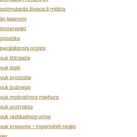
u obaviti
Krioterapiju
– bezbolno uklanjanje bradavica i ke
ostimulacija živaca ili mišića
ija laserom
toterapija
agnostika
pecijalizirani organi
vuk štitnjače
 Poliklinici Alabdulla
vuk dojki
zvuk prostate
z nekoliko jasnih koraka:
zvuk bubrega
zvuk mokraćnog mjehura
zvuk urotrakta
dašnjoj terapiji
zvuk rezidualnog urina
obiteljskoj povijesti kožnih bolesti
vuk prepona – ingvinalnih regija
ler
roblematičnih regija