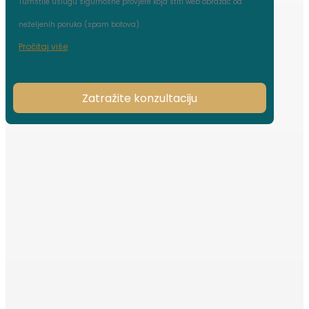
Turnstile uslugu sigurnosne provjere koja štiti web obrazac od
neželjenih poruka (spam botova).
Pročitaj više