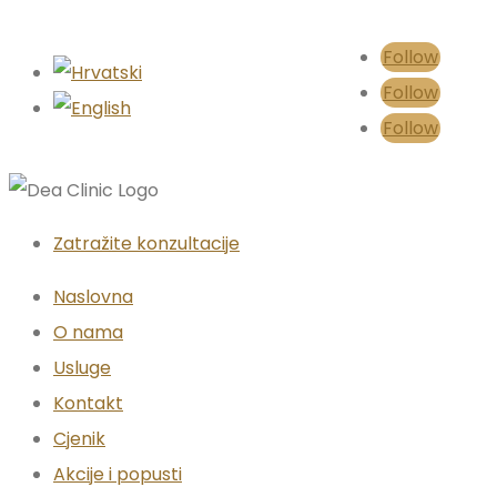
Follow
Follow
Follow
Zatražite konzultacije
Naslovna
O nama
Usluge
Kontakt
Cjenik
Akcije i popusti