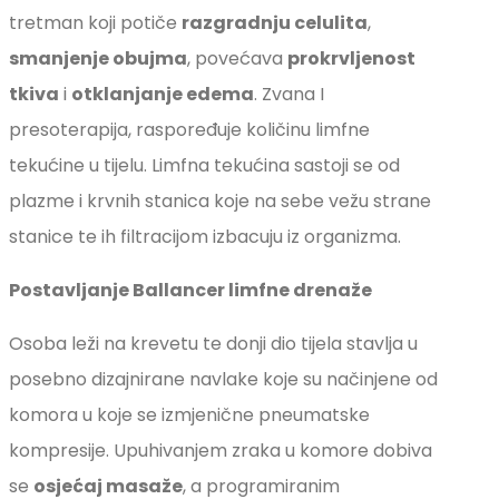
tretman koji potiče
razgradnju celulita
,
smanjenje obujma
, povećava
prokrvljenost
tkiva
i
otklanjanje edema
. Zvana I
presoterapija, raspoređuje količinu limfne
tekućine u tijelu. Limfna tekućina sastoji se od
plazme i krvnih stanica koje na sebe vežu strane
stanice te ih filtracijom izbacuju iz organizma.
Postavljanje Ballancer limfne drenaže
Osoba leži na krevetu te donji dio tijela stavlja u
posebno dizajnirane navlake koje su načinjene od
komora u koje se izmjenične pneumatske
kompresije. Upuhivanjem zraka u komore dobiva
se
osjećaj masaže
, a programiranim