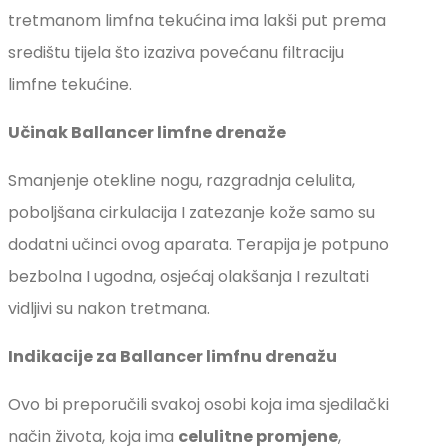
tretmanom limfna tekućina ima lakši put prema
središtu tijela što izaziva povećanu filtraciju
limfne tekućine.
Učinak Ballancer limfne drenaže
Smanjenje otekline nogu, razgradnja celulita,
poboljšana cirkulacija I zatezanje kože samo su
dodatni učinci ovog aparata. Terapija je potpuno
bezbolna I ugodna, osjećaj olakšanja I rezultati
vidljivi su nakon tretmana.
Indikacije za Ballancer limfnu drenažu
Ovo bi preporučili svakoj osobi koja ima sjedilački
način života, koja ima
celulitne promjene
,