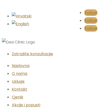
Follow
Follow
Follow
Zatražite konzultacije
Naslovna
O nama
Usluge
Kontakt
Cjenik
Akcije i popusti