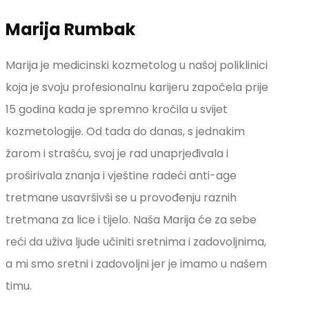
Marija Rumbak
Marija je medicinski kozmetolog u našoj poliklinici
koja je svoju profesionalnu karijeru započela prije
15 godina kada je spremno kročila u svijet
kozmetologije. Od tada do danas, s jednakim
žarom i strašću, svoj je rad unaprjeđivala i
proširivala znanja i vještine radeći anti-age
tretmane usavršivši se u provođenju raznih
tretmana za lice i tijelo. Naša Marija će za sebe
reći da uživa ljude učiniti sretnima i zadovoljnima,
a mi smo sretni i zadovoljni jer je imamo u našem
timu.