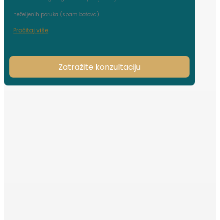
neželjenih poruka (spam botova).
Pročitaj više