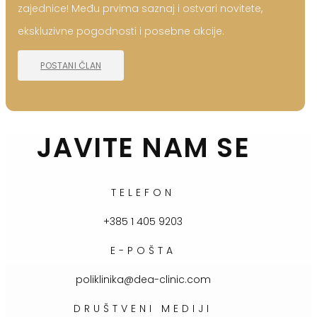
zajednice! Među prvima saznaj i ostvari novitete,
ekskluzivne pogodnosti i posebne akcije.
POSTANI ČLAN
JAVITE NAM SE
TELEFON
+385 1 405 9203
E-POŠTA
poliklinika@dea-clinic.com
DRUŠTVENI MEDIJI