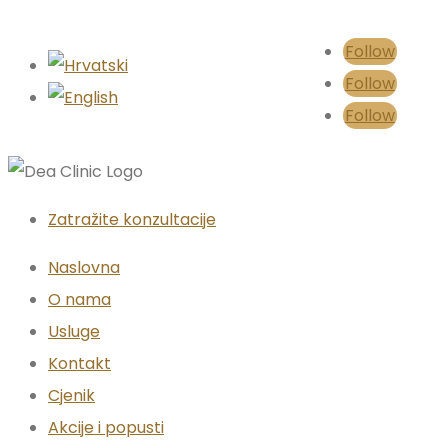
Follow
Follow
Follow
Zatražite konzultacije
Naslovna
O nama
Usluge
Kontakt
Cjenik
Akcije i popusti